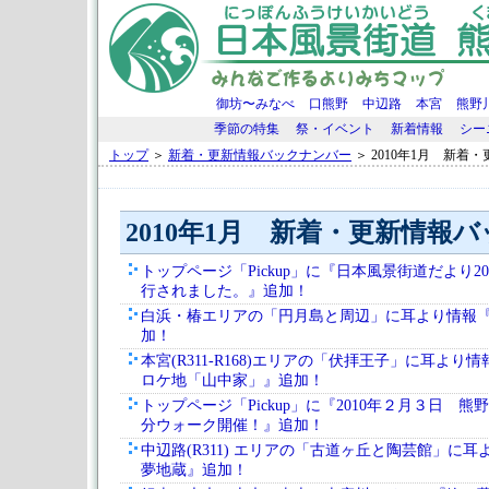
御坊〜みなべ
口熊野
中辺路
本宮
熊野
季節の特集
祭・イベント
新着情報
シー
トップ
＞
新着・更新情報バックナンバー
＞ 2010年1月 新着
2010年1月 新着・更新情報
トップページ「Pickup」に『日本風景街道だより2
行されました。』追加！
白浜・椿エリアの「円月島と周辺」に耳より情報
加！
本宮(R311-R168)エリアの「伏拝王子」に耳より
ロケ地「山中家」』追加！
トップページ「Pickup」に『2010年２月３日 
分ウォーク開催！』追加！
中辺路(R311) エリアの「古道ヶ丘と陶芸館」に
夢地蔵』追加！