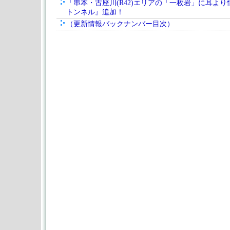
「串本・古座川(R42)エリアの「一枚岩」に耳よ
トンネル』追加！
（更新情報バックナンバー目次）