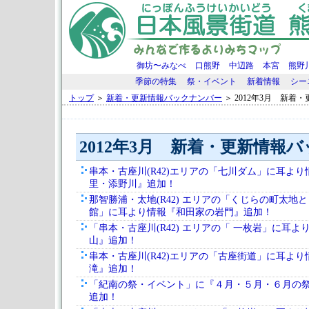
御坊〜みなべ
口熊野
中辺路
本宮
熊野
季節の特集
祭・イベント
新着情報
シー
トップ
＞
新着・更新情報バックナンバー
＞ 2012年3月 新着
2012年3月 新着・更新情報
串本・古座川(R42)エリアの「七川ダム」に耳よ
里・添野川』追加！
那智勝浦・太地(R42) エリアの「くじらの町太地
館」に耳より情報『和田家の岩門』追加！
「串本・古座川(R42) エリアの「 一枚岩」に耳
山』追加！
串本・古座川(R42)エリアの「古座街道」に耳よ
滝』追加！
「紀南の祭・イベント」に『４月・５月・６月の
追加！