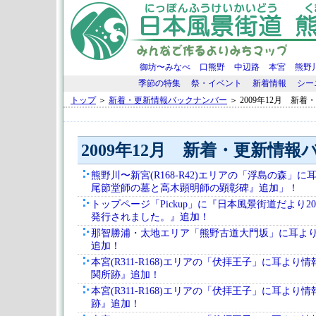
御坊〜みなべ
口熊野
中辺路
本宮
熊野
季節の特集
祭・イベント
新着情報
シー
トップ
＞
新着・更新情報バックナンバー
＞ 2009年12月 新
2009年12月 新着・更新情
熊野川〜新宮(R168-R42)エリアの「浮島の森」
尾節堂師の墓と高木顕明師の顕彰碑』追加」！
トップページ「Pickup」に『日本風景街道だより2
発行されました。』追加！
那智勝浦・太地エリア「熊野古道大門坂」に耳よ
追加！
本宮(R311-R168)エリアの「伏拝王子」に耳より
関所跡』追加！
本宮(R311-R168)エリアの「伏拝王子」に耳より
跡』追加！