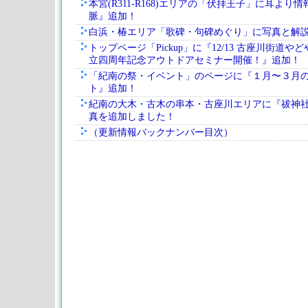
本宮(R311-R168)エリアの「伏拝王子」に耳より
脈』追加！
白浜・椿エリア「歌碑・句碑めぐり」に写真と解
トップページ「Pickup」に『12/13 古座川街道やど
立四周年記念アウトドアセミナー開催！』追加！
「紀南の祭・イベント」のページに『１月〜３月
ト』追加！
紀南の大木・古木の串本・古座川エリアに『祓神
真を追加しました！
（更新情報バックナンバー目次）