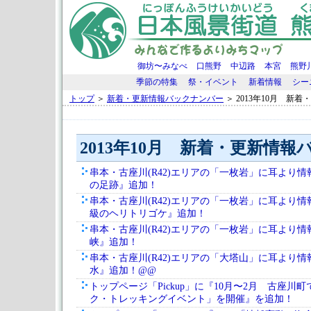
御坊〜みなべ
口熊野
中辺路
本宮
熊野
季節の特集
祭・イベント
新着情報
シー
トップ
＞
新着・更新情報バックナンバー
＞ 2013年10月 新
2013年10月 新着・更新情
串本・古座川(R42)エリアの「一枚岩」に耳より
の足跡』追加！
串本・古座川(R42)エリアの「一枚岩」に耳より
級のヘリトリゴケ』追加！
串本・古座川(R42)エリアの「一枚岩」に耳より
峡』追加！
串本・古座川(R42)エリアの「大塔山」に耳より
水』追加！@@
トップページ「Pickup」に『10月〜2月 古座川
ク・トレッキングイベント」を開催』を追加！