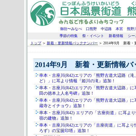
御坊〜みなべ
口熊野
中辺路
本宮
熊野
季節の特集
祭・イベント
新着情報
シー
トップ
＞
新着・更新情報バックナンバー
＞ 2014年9月 新着
2014年9月 新着・更新情報
串本・古座川(R42)エリアの「熊野古道大辺路（
ど）」に耳より情報『姫川の滝』追加！
串本・古座川(R42)エリアの「熊野古道大辺路」
田の徳本上人名号碑』追加！
串本・古座川(R42)エリアの「熊野古道大辺路」
蔵寺とイチョウ』追加！
串本・古座川(R42) エリアの「古座街道」に耳よ
宿の建物』追加！
串本・古座川(R42)エリアの「古座街道」に耳よ
ろず）の宝篋印塔』追加！