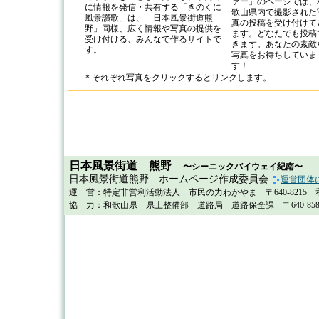
ァー」のページでは、
に情報を発信・共有する「きのくに
歌山県内で撮影された
風景讃歌」は、「日本風景街道熊
真の投稿を受け付けて
野」同様、広く情報や写真の提供を
ます。どなたでも投稿
受け付ける、みんなで作るサイトで
きます。あなたの素敵
す。
写真をお待ちしていま
す！
＊それぞれ写真をクリックするとリンクします。
日本風景街道 熊野
〜シーニックバイウェイ紀南〜
日本風景街道熊野 ホームページ作成委員会
運営団体
運 営：特定非営利活動法人 市民の力わかやま 〒640-8215 和歌山
協 力：和歌山県 県土整備部 道路局 道路保全課 〒640-8585 和歌山市