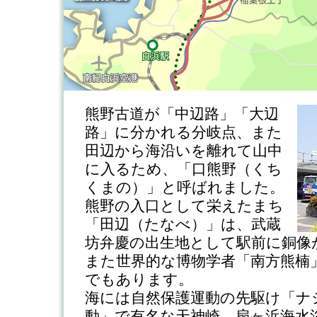
熊野古道が「中辺路」「大辺
路」に分かれる分岐点、また
田辺から海沿いを離れて山中
に入るため、「口熊野（くち
くまの）」と呼ばれました。
熊野の入口として栄えたまち
「田辺（たなべ）」は、武蔵
坊弁慶の出生地として駅前に銅像
また世界的な博物学者「南方熊楠
でもあります。
海には自然保護運動の先駆け「ナ
動」で有名な天神崎、扇ヶ浜海水