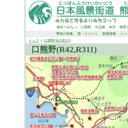
御坊〜みなべ
口熊野
中辺路
本宮
熊野
季節の特集
祭・イベント
新着情報
シー
トップ
＞
口熊野(R42-R311)
口熊野(R42,R311)