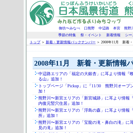
御坊〜みなべ
口熊野
中辺路
本宮
熊野
季節の特集
祭・イベント
新着情報
シー
トップ
＞
新着・更新情報バックナンバー
＞ 2008年11月 新
2008年11月 新着・更新情
中辺路エリアの「福定の大銀杏」に耳より情報『
る山』追加！
トップページ「Pickup」に『11/30 熊野川オー
加！
熊野川〜新宮エリアの「新宮城跡」に耳より情報
内復元竪穴住居』追加！
熊野川〜新宮エリアの「浮島の森」に耳より情報
所』追加！
熊野川〜新宮エリアの「宝龍の滝・鼻白の滝」に
見の滝』追加！