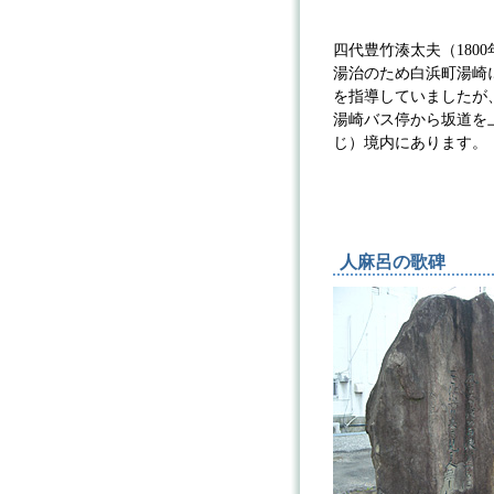
豊竹
四代豊竹湊太夫（1800年
湯治のため白浜町湯崎
を指導していましたが
湯崎バス停から坂道を
じ）境内にあります。
人麻呂の歌碑