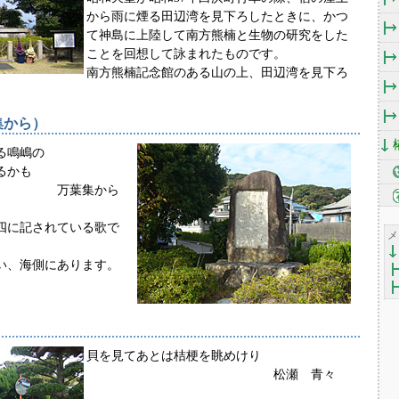
から雨に煙る田辺湾を見下ろしたときに、かつ
て神島に上陸して南方熊楠と生物の研究をした
ことを回想して詠まれたものです。
南方熊楠記念館のある山の上、田辺湾を見下ろ
集から）
る鳴嶋の
るかも
集から
四に記されている歌で
メ
い、海側にあります。
貝を見てあとは桔梗を眺めけり
松瀬 青々