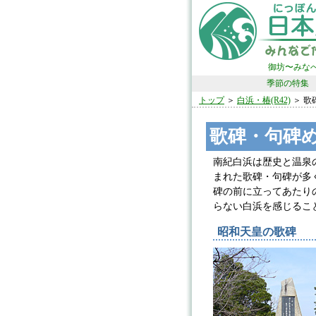
御坊〜みな
季節の特集
トップ
＞
白浜・椿(R42)
＞ 歌
歌碑・句碑
南紀白浜は歴史と温泉
まれた歌碑・句碑が多
碑の前に立ってあたり
らない白浜を感じるこ
昭和天皇の歌碑