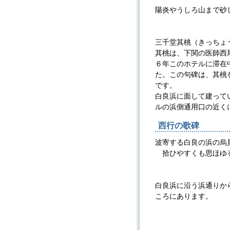
陽炎やうしろ山まで砂
三千
三千堂其桃（きっちょう）
其桃は、下関の医師西
６年このホテルに滞在
た。この句碑は、其桃
です。
白良浜に面して建って
ルの浜側通用口の近く
西行の歌碑
波寄する白良の浜の烏
拾ひやすくも思ほゆ
西行
白良浜に沿う浜通りか
ころにあります。