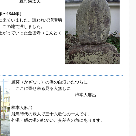
湊太夫
〜1844年）
に来ていました。請われて浄瑠璃
、この地で没しました。
上がっていった金徳寺（こんとく
風莫（かざなし）の浜の白浪いたつらに
ここに寄せ来る見る人無しに
柿本人麻呂
柿本人麻呂
飛鳥時代の歌人で三十六歌仙の一人です。
外湯・綱の湯のむかい、交差点の角にあります。