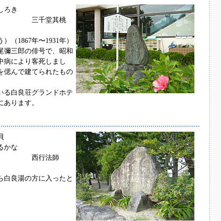
しろき
堂其桃
（1867年〜1931年）
尾彌三郎の俳号で、昭和
中病により客死しまし
を偲んで建てられたもの
いる白良荘グランドホテ
にあります。
貝
るかな
法師
ら白良湯の方に入ったと