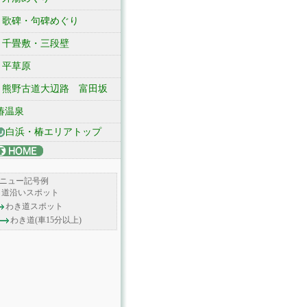
歌碑・句碑めぐり
千畳敷・三段壁
平草原
熊野古道大辺路 富田坂
椿温泉
白浜・椿エリアトップ
ニュー記号例
道沿いスポット
わき道スポット
わき道(車15分以上)