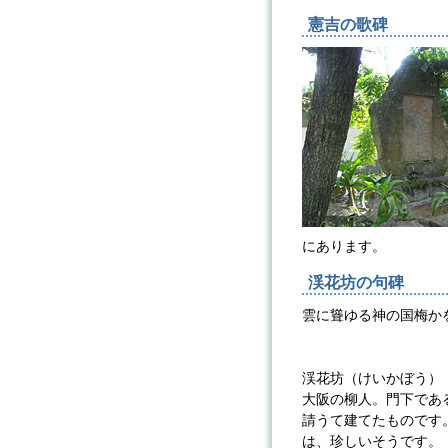
憲吉の歌碑
にあります。
渓花坊の句碑
雲に聳ゆる神の国梅か
本田
渓花坊（けいかぼう）
大阪の柳人。門下であ
請うて建てたものです
は、珍しいそうです。