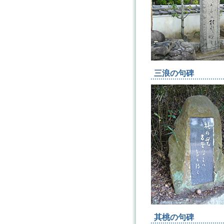
三浪の句碑
其桃の句碑