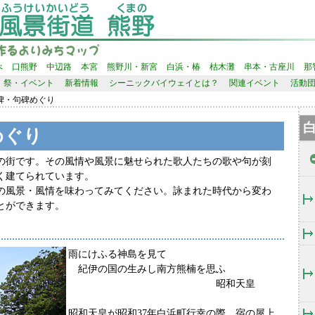
べ
口熊野
中辺路
本宮
熊野川・新宮
白浜・椿
枯木灘
串本・古座川
那
祭・イベント
新着情報
シーニックバイウェイとは？
関連イベント
活動
碑・句碑めぐり
白
めぐり
の街です。その風情や風景に魅せられた歌人たちの歌や句が刻
く建てられています。
の風景・風情を味わってみてください。詠まれた時代から変わ
とができます。
雨にけふる神島を見て
紀伊の国の生みし南方熊楠を思ふ
昭和天皇
昭和天皇が昭和37年白浜町行幸の際、宿の屋上