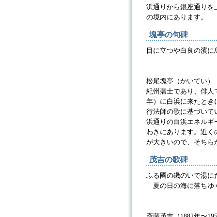
浜通りから銀座通りを
の境内にあります。
塊亭の句碑
目に立つや白良の濱に
松尾
松尾塊亭（かいてい）（1
紀州藩士であり、俳人で
年）に白浜に来たとき
行法師の歌に基づいて
浜通りの白浜エネルギ
わきにあります。近く
が大きいので、そちら
茂吉の歌碑
ふる國の磯のいで湯に
夏の日の海に落ちゆ
斎藤
斎藤茂吉（1882年〜19