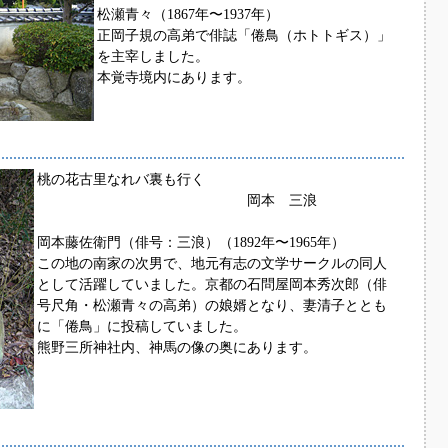
松瀬青々（1867年〜1937年）
正岡子規の高弟で俳誌「倦鳥（ホトトギス）」
を主宰しました。
本覚寺境内にあります。
桃の花古里なれバ裏も行く
岡本 三浪
岡本藤佐衛門（俳号：三浪）（1892年〜1965年）
この地の南家の次男で、地元有志の文学サークルの同人
として活躍していました。京都の石問屋岡本秀次郎（俳
号尺角・松瀬青々の高弟）の娘婿となり、妻清子ととも
に「倦鳥」に投稿していました。
熊野三所神社内、神馬の像の奥にあります。