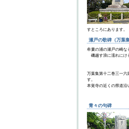
すところにあります。
瀬戸の歌碑（万葉
牟婁の浦の瀬戸の崎な
磯越す浪に濡れにけ
万葉
万葉集第十二巻三一六
す。
本覚寺の近くの県道沿
青々の句碑