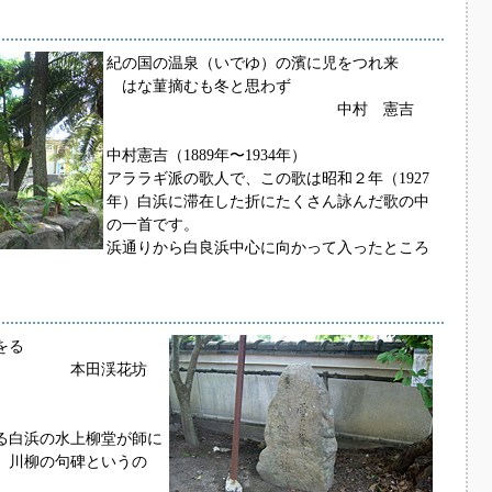
紀の国の温泉（いでゆ）の濱に児をつれ来
はな菫摘むも冬と思わず
中村 憲吉
中村憲吉（1889年〜1934年）
アララギ派の歌人で、この歌は昭和２年（1927
年）白浜に滞在した折にたくさん詠んだ歌の中
の一首です。
浜通りから白良浜中心に向かって入ったところ
をる
渓花坊
る白浜の水上柳堂が師に
。川柳の句碑というの