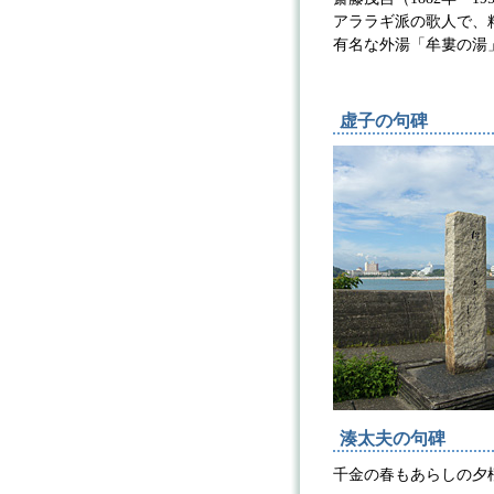
アララギ派の歌人で、
有名な外湯「牟婁の湯
虚子の句碑
湊太夫の句碑
千金の春もあらしの夕