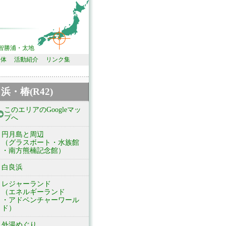
智勝浦・太地
団体
活動紹介
リンク集
浜・椿(R42)
このエリアのGoogleマッ
プへ
円月島と周辺
（グラスボート・水族館
・南方熊楠記念館）
白良浜
レジャーランド
（エネルギーランド
・アドベンチャーワール
ド）
外湯めぐり