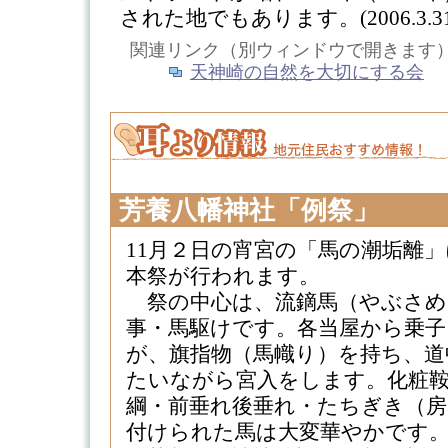
された地でもあります。(2006.3.31
関連リンク（別ウィンドウで開きます
天神崎の自然を大切にする会
芳養八幡神社「例祭」
11月２日の宵宮の「馬の潮垢離」
本祭が行われます。
祭の中心は、流鏑馬（やぶさめ
事・馬駆けです。各当屋から乗子
が、旗指物（馬幟り）を持ち、道
たいながら宮入をします。化粧鞍
綱・前垂れ後垂れ・たちぎき（房
付けられた馬は大変華やかです