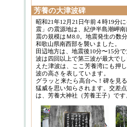
芳養の大津波碑
昭和21年12月21日午前４時19
震」の震源地は、紀伊半島潮岬南南
震の規模はＭ8.0。地震発生の数
和歌山県南西部を襲いました。
田辺地方は、地震後10分〜15分
波は四回以上で第三波が最大でし
えた津波は、ここ芳養湾にも押
波の高さを表しています。
グラッと来たら高台へ！碑を見
猛威を思い知らされます。交差
は、芳養大神社（芳養王子）です。(20