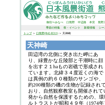
御坊〜みなべ
口熊野
中辺路
本宮
熊野
季節の特集
祭・イベント
新着情報
シー
トップ
＞
口熊野(R42-R311)
＞ 天神崎
天神崎
田辺湾の北側に突き出た岬にあ
り、緑豊かな丘陵部と干潮時に顔
を出す２１haもの岩礁で形成され
ています。北緯３４度近くの海で
は異例の約６０種類のサンゴや、
約200種類の磯の生物が記録され
おり、自然観察教室も開催されて
発から自然を保護するための、環
ルトラストが昭和４９年（1974