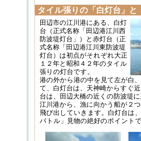
タイル張りの「白灯台」と
田辺市の江川港にある、白灯
台（正式名称「田辺港江川西
防波堤灯台」）と赤灯台（正
式名称「田辺港江川東防波堤
灯台）は初点がそれぞれ大正
１２年と昭和４２年のタイル
張りの灯台です。
港の外から港の中を見て左が白
て、白灯台は、天神崎からすぐ近
台は、田辺大橋の近くの防波堤に
江川港から、漁に向かう船が２
飛び出していきます。白灯台は
バトル」見物の絶好のポイントです。(2