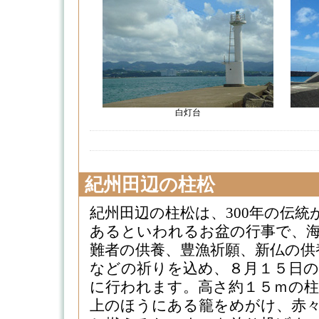
白灯台
紀州田辺の柱松
紀州田辺の柱松は、300年の伝統
あるといわれるお盆の行事で、
難者の供養、豊漁祈願、新仏の供
などの祈りを込め、８月１５日の
に行われます。高さ約１５ｍの
上のほうにある籠をめがけ、赤