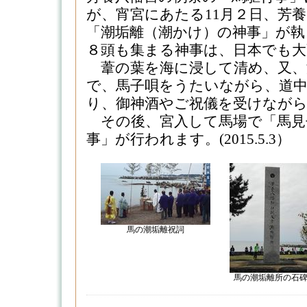
が、宵宮にあたる11月２日、芳
「潮垢離（潮かけ）の神事」が執
８頭も集まる神事は、日本でも大
葦の葉を海に浸して清め、又、
で、馬子唄をうたいながら、道
り、御神酒やご祝儀を受けなが
その後、宮入して馬場で「馬見
事」が行われます。(2015.5.3）
馬の潮垢離祝詞
馬の潮垢離所の石