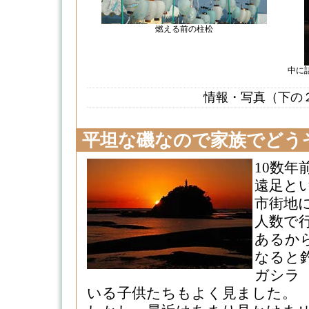
燃える前の柱松
中に
情報・写真（下の
平坦な磯なので家族でどう
10数
遠足と
市街地
人数で
あるか
なると
ガシラ
いる子供たちもよく見ました。