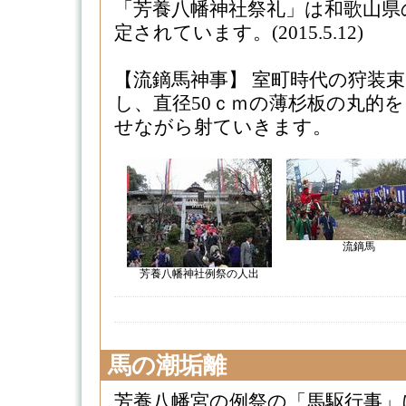
「芳養八幡神社祭礼」は和歌山県
定されています。(2015.5.12)
【流鏑馬神事】 室町時代の狩装
し、直径50ｃｍの薄杉板の丸的
せながら射ていきます。
流鏑馬
芳養八幡神社例祭の人出
馬の潮垢離
芳養八幡宮の例祭の「馬駆行事」