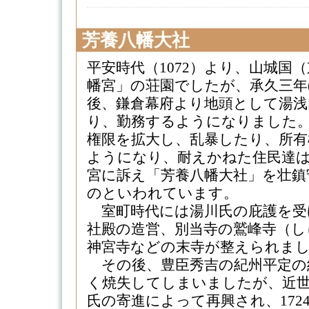
芳養八幡大社
平安時代（1072）より、山城国
幡宮」の荘園でしたが、承久三年(
後、鎌倉幕府より地頭として湯浅
り、勤務するようになりました
権限を拡大し、乱暴したり、所有
ようになり、耐えかねた住民達は
宮に訴え「芳養八幡大社」を壮鎮
のといわれています。
室町時代には湯川氏の庇護を受
社殿の造営、別当寺の鷲峰寺（し
神宮寺などの末寺が整えられま
その後、豊臣秀吉の紀州平定の
く焼失してしまいましたが、近
氏の寄進によって再興され、172