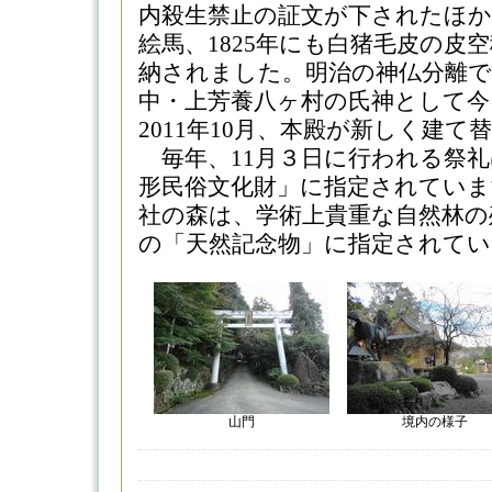
内殺生禁止の証文が下されたほか、
絵馬、1825年にも白猪毛皮の皮
納されました。明治の神仏分離で
中・上芳養八ヶ村の氏神として今
2011年10月、本殿が新しく建
毎年、11月３日に行われる祭礼
形民俗文化財」に指定されていま
社の森は、学術上貴重な自然林の
の「天然記念物」に指定されています。
山門
境内の様子