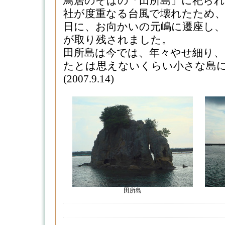
鳥居のそばの「田所島」に祀ら
社が度重なる台風で壊れたため、
日に、お向かいの元嶋に遷座し、
が取り残されました。
田所島は今では、年々やせ細り
たとは思えないくらい小さな島
(2007.9.14)
田所島