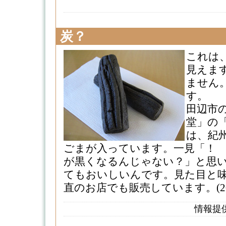
炭？
これは
見えま
ません
す。
田辺市
堂」の
は、紀
ごまが入っています。一見「！
が黒くなるんじゃない？」と思
てもおいしいんです。見た目と
直のお店でも販売しています。(2007
情報提