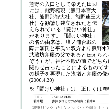
熊野の入口として栄えた田辺
には、熊野権現（熊野本宮大
社、熊野那智大社、熊野速玉大
社）を勧請し建立されたと伝
えられている「闘けい神社」
があります。「闘けい神社」
の名の由来は、壇ノ浦合戦の
際に源氏と平氏の双方より熊野水
武蔵坊弁慶の父であると伝えられ
ぞう）が、神社本殿の前でどちら
闘わせ占ったことによるものです
の様子を再現した湛増と弁慶の像
(2006.4.20)
※「闘けい神社」は、正しくは
ＴＥＬ
0739-22-0155
駐車場
参拝される方のみ境内に駐車可
関連リンク（別ウィンドウで開きます