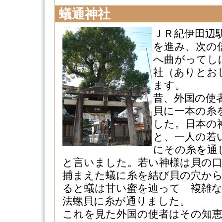
蟻通神社
ＪＲ紀伊田辺
を進み、次の
へ曲がってし
社（ありとお
ます。
昔、外国の使
貝に一本の糸
した。日本の
と、一人の若
にその糸を通
と言いました。若い神様は貝の
捕まえた蟻に糸を結び貝の穴か
ると蟻は甘い蜜を辿って 複雑
法螺貝に糸が通りました。
これを見た外国の使者はその知