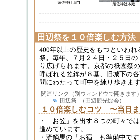
須佐神社山門
須佐神社本殿
田辺祭を１０倍楽しむ方法
400年以上の歴史をもつといわ
祭。毎年、７月２４日・２５日の
り広げられます。京都の祇園祭
呼ばれる笠鉾が８基、旧城下の各
間にわたって町中を練り歩きます。(20
関連リンク（別ウィンドウで開きます
田辺祭 （田辺観光協会）
１０倍楽しむコツ 〜当日
・「お笠」を出す８つの町々では
進めています。
・流鏑馬の「お宿」も準備中です