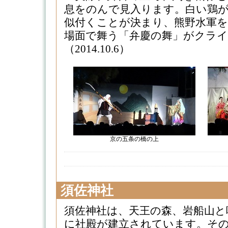
息をのんで見入ります。白い鶏
似付くことが決まり、熊野水軍
場面で舞う「弁慶の舞」がクラ
（2014.10.6）
京の五条の橋の上
須佐神社
須佐神社は、天王の森、岩船山と
に社殿が建立されています。そ