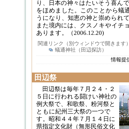
り、日本の神々はたいそう喜ん
をほめました。このことから蟻
うになり、知恵の神と崇められ
また境内には、クスノキやイチ
あります。（2006.12.20)
関連リンク（別ウィンドウで開きます
蟻通神社（田辺探訪）
情報提
田辺祭
田辺祭は毎年７月２４・２
５日に行われる闘けい神社の
例大祭で、和歌祭、粉河祭と
ともに紀州三大祭の一つで
す。昭和４４年７月１４日に
県指定文化財（無形民俗文化