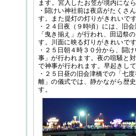
ます。宮入したお笠が境内にな
・闘けい神社前は夜店がたくさ
す。また提灯の灯りがきれいで
・２４日夜（９時頃）には、旧会
「曳き揃え」が行われ、田辺祭
す。川面に映る灯りがきれいで
・２５日朝４時３０分から、闘け
事」が行われます。夜の喧騒と対
で神事が行われます。早起きし
・２５日昼の旧会津橋での「七度
離」の儀式では、静かながら歴
す。