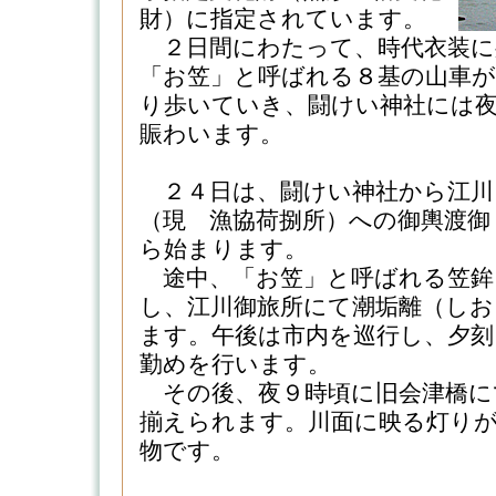
財）に指定されています。
２日間にわたって、時代衣装に
「お笠」と呼ばれる８基の山車
り歩いていき、闘けい神社には
賑わいます。
２４日は、闘けい神社から江川
（現 漁協荷捌所）への御輿渡御
ら始まります。
途中、「お笠」と呼ばれる笠鉾
し、江川御旅所にて潮垢離（しお
ます。午後は市内を巡行し、夕刻
勤めを行います。
その後、夜９時頃に旧会津橋に
揃えられます。川面に映る灯り
物です。