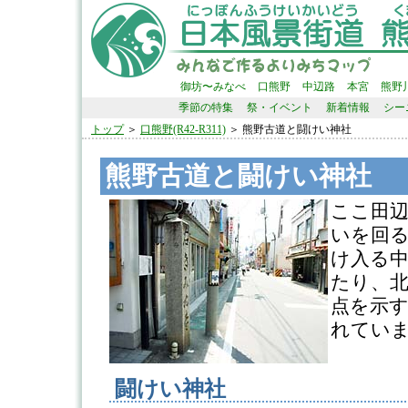
御坊〜みなべ
口熊野
中辺路
本宮
熊野
季節の特集
祭・イベント
新着情報
シー
トップ
＞
口熊野(R42-R311)
＞ 熊野古道と闘けい神社
熊野古道と闘けい神社
ここ田
いを回
け入る
たり、
点を示
れています。
闘けい神社