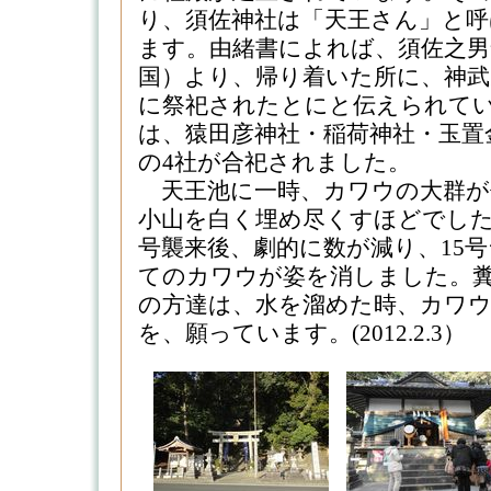
り、須佐神社は「天王さん」と
ます。由緒書によれば、須佐之男
国）より、帰り着いた所に、神武
に祭祀されたとにと伝えられて
は、猿田彦神社・稲荷神社・玉置
の4社が合祀されました。
天王池に一時、カワウの大群が
小山を白く埋め尽くすほどでしたが
号襲来後、劇的に数が減り、15
てのカワウが姿を消しました。
の方達は、水を溜めた時、カワ
を、願っています。(2012.2.3）