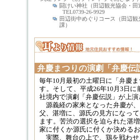
闘けい神社（田辺観光協会・
TEL0739-26-9929
田辺街中めぐりコース（田辺観
課）
弁慶まつりの演劇「弁慶伝
毎年10月最初の土曜日に「弁慶
す。そして、平成26年10月3日
社境内で演劇「弁慶伝説」が上演
源義経の家来となった弁慶が、
父、湛増に、源氏の見方になっ
ます。苦渋の選択を迫られた湛
家に付くか源氏に付くか決める
実際、舞台の上で、鶏を戦わせ