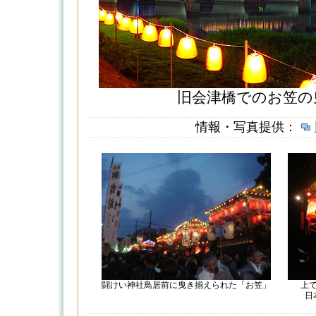
旧会津橋でのお笠の
情報・写真提供：
闘けい神社鳥居前に曳き揃えられた「お笠」
上
日