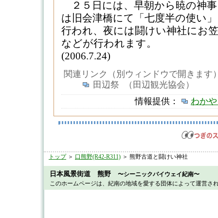
２５日には、早朝から暁の神事
は旧会津橋にて「七度半の使い」
行われ、夜には闘けい神社にお笠
などが行われます。
(2006.7.24)
関連リンク（別ウィンドウで開きます
田辺祭 （田辺観光協会）
情報提供：
わかや
トップ
＞
口熊野(R42-R311)
＞ 熊野古道と闘けい神社
日本風景街道 熊野
〜シーニックバイウェイ紀南〜
このホームページは、紀南の地域を愛する団体によって運営さ