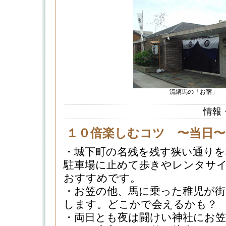
流鏑馬の「お宿」
情報
１０倍楽しむコツ 〜当日〜
・城下町の名残を残す狭い通りを
駐車場に止めて歩きやレンタサ
おすすめです。
・お笠の他、馬に乗った稚児が
します。どこかで会えるかも？
・両日とも夜は闘けい神社にお笠