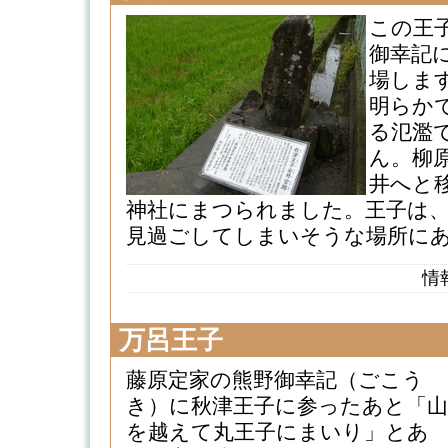
この王
御幸記
場しま
明らか
る氾濫
ん。柳
井へと
神社にまつられました。王子は
見過ごしてしまいそうな場所にあります
情
万呂王子
藤原定家の熊野御幸記（ごこう
き）に秋津王子に参ったあと「山
を越えて丸王子にまいり」とあ