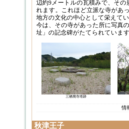
辺約9メートルの瓦積みで、その
れます。これほど立派な寺があ
地方の文化の中心として栄えて
今は、その寺があった所に写真の
址」の記念碑がたてられています。（2
三栖廃寺塔跡
情
秋津王子