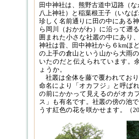
田中神社は、熊野古道中辺路（な
八上神社）と稲葉根王子（いなば
珍しく名前通りに田の中にある神
ら岡川（おかがわ）に沿って遡
囲まれた小さな社叢の中にあり
神社は昔、田中神社から６kmほ
の上手の倉山という山から大雨
いたのだと伝えられています。
ょうか。
社叢は全体を藤で覆われており
命名により「オカフジ」と呼ば
の前にかかって見えるのがオカ
ス」も有名です。社叢の傍の池
うす紅色の花を咲かせます。（2007.