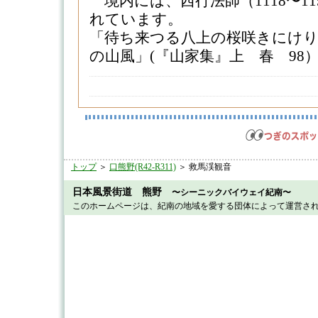
境内には、西行法師（1118〜1
れています。
「待ち来つる八上の桜咲きにけ
の山風」(『山家集』上 春 98）（2
トップ
＞
口熊野(R42-R311)
＞ 救馬渓観音
日本風景街道 熊野
〜シーニックバイウェイ紀南〜
このホームページは、紀南の地域を愛する団体によって運営さ