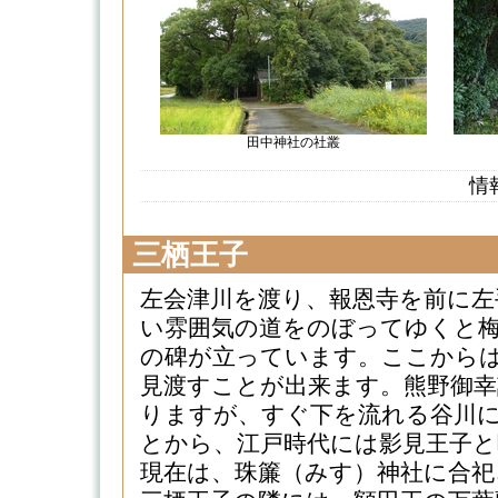
田中神社の社叢
情
三栖王子
左会津川を渡り、報恩寺を前に左
い雰囲気の道をのぼってゆくと梅
の碑が立っています。ここから
見渡すことが出来ます。熊野御幸
りますが、すぐ下を流れる谷川
とから、江戸時代には影見王子
現在は、珠簾（みす）神社に合祀