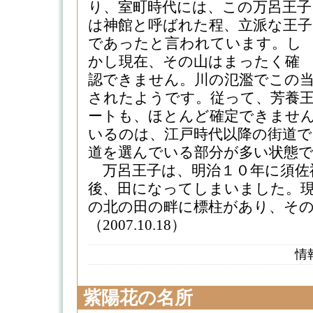
り、室町時代には、この万呂王子
は神館と呼ばれた程、立派な王子
であったと言われています。し
かし現在、その山はまったく確
認できません。川の氾濫でこの
されたようです。従って、芳養
ートも、ほとんど確定できませ
いるのは、江戸時代以降の街道で
道を選んでいる部分が多い状態
万呂王子は、明治１０年に須佐
後、田になってしまいました。現
の北の田の畔に標柱があり、そ
（2007.10.18）
情
紫陽花の名所