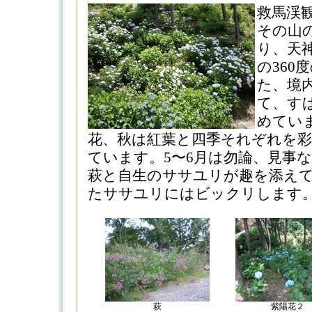
救馬渓
その山
り、天
の360
た、境
て、す
めてい
花、秋は紅葉と四季それぞれを彩
ています。5〜6月は勿論、見事
萩と自生のササユリが趣を添えて
たササユリにはビックリします。（20
萩
紫陽花２