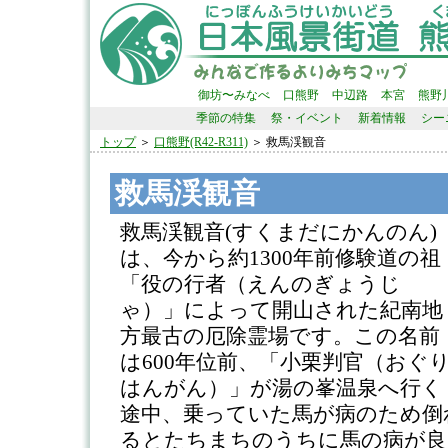
御坊〜みなべ
口熊野
中辺路
本宮
熊野
季節の特集
祭・イベント
新着情報
シー
トップ
＞
口熊野(R42-R311)
＞ 救馬渓観音
救馬渓観音
救馬渓観音(すくまだにかんのん)
は、今から約1300年前修験道の祖
「役の行者（えんのぎょうじ
ゃ）」によって開山された紀南地
方最古の厄除霊場です。この名前
は600年位前、「小栗判官（おぐ
はんがん）」が湯の峯温泉へ行く
途中、乗っていた馬が病のため倒
るとたちまちのうちに馬の病が良