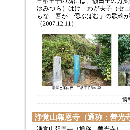
三栖王子の隣には、額田王の万葉
ゆみつら）はけ わが夫子（セ
もな 吾が 偲ぶばむ」の歌碑
（2007.12.11）
歌碑と案内板、三栖王子跡の碑
情
浄覚山報恩寺（通称：善光
浄覚山報恩寺（通称、善光寺）