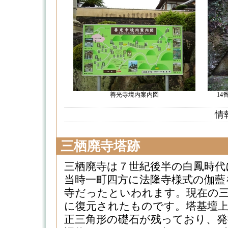
善光寺境内案内図
1
情
三栖廃寺塔跡
三栖廃寺は７世紀後半の白鳳時代
当時一町四方に法隆寺様式の伽藍
寺だったといわれます。現在の三栖
に復元されたものです。塔基壇
正三角形の礎石が残っており、発