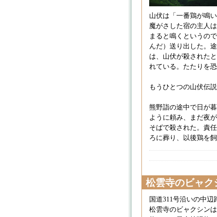
山伏は「一番鶏が鳴い
魔がさした宿の主人は
まると鳴くというので
んだ）送り出した。途
は、山伏が殺されたと
れている。たたりを恐
もうひとつの山伏伝説
熊野詣の途中で日が暮
ように頼み、まだ夜が
そばで殺された。責任
ろに葬り、以後鶏を飼わな
松雲寺のビャク
国道311号沿いの中
松雲寺のビャクシンは