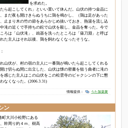
を求めた。
たら起こしてくれ」といい置いて休んだ。山伏の持つ金品に
、まだ夜も開けきらぬうちに鶏を鳴かし、（鶏は足があった
、止まり木の竹の節をあらかじめ抜いておき、熱湯を流し込
中滝の近くで手持ちの鉈で山伏を殺し、金品を奪った。今で
ころは「山伏滝」、凶器を洗ったところは「薙刀淵」と呼ば
れた主人はそれ以後、鶏を飼わなくなったそうな。
：
れ山伏が、村の宿の主人に一番鶏が鳴いたら起こしてくれる
開け切らぬ間に出立した、山伏は懐の密書を狙う曲者に滝の
を感じた主人はこの山伏をこの松雲寺のビャクシンの下に懇
くなった。(2006.3.31)
情報提供：
うた加楽衆
シン
辺路町大川小松野にある
、幹周り約４ｍ、樹高