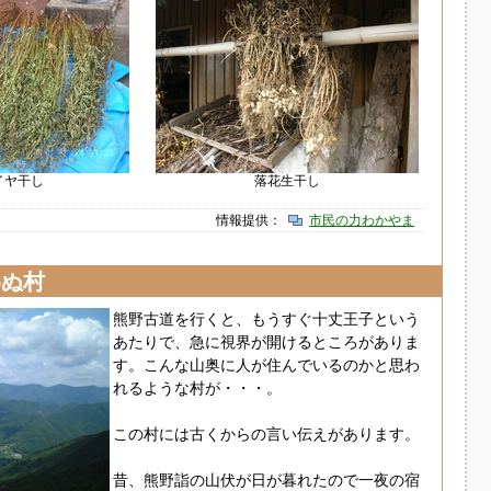
イヤ干し
落花生干し
情報提供：
市民の力わかやま
わぬ村
熊野古道を行くと、もうすぐ十丈王子という
あたりで、急に視界が開けるところがありま
す。こんな山奥に人が住んでいるのかと思わ
れるような村が・・・。
この村には古くからの言い伝えがあります。
昔、熊野詣の山伏が日が暮れたので一夜の宿