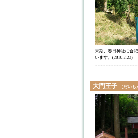
末期、春日神社に合祀
います。(2010.2.23)
大門王子
（だいも