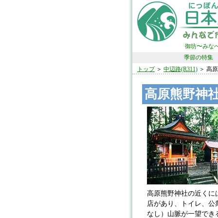
御坊〜みな
季節の特集
トップ
＞
中辺路(R311)
＞ 高
高原熊野神
高原熊野神社の近くに
店があり、トイレ、公
なし）山脈が一望でき