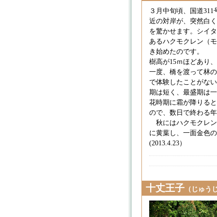
３月中旬頃、国道31
近の対岸が、突然白く
を驚かせます。シイタ
あるハクモクレン（モ
き始めたのです。
樹高が15ｍほどあり
一度、橋を渡って林の
で体験したことがない
期は短く、最盛期は一
花時期に霜が降りると
ので、数日で終わる年
秋にはハクモクレン
に黄葉し、一面金色の
(2013.4.23）
十丈王子
（じゅう