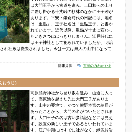
は大門王子から古道を進み、上田和への上り
に差し掛かる十丈峠の杉林のなかに王子跡が
あります。平安・鎌倉時代の日記には、地名
は「重點」、王子社名は「重點王子」と書か
れています。近代以降、重點が十丈に変わっ
たいきさつははっきりしません。江戸時代に
は王子神社として祀られていましたが、明治
され社殿は撤去されました。今は十丈は無人の山中になって
情報提供：
市民の力わかやま
んおうじ）
高原熊野神社から登り坂を進み、山道に入っ
て、高原池を越えた先に大門王子がありま
す。山中の要地で、かつて熊野本宮の鳥居が
あったことから、大門の名がついたとされま
す。大門王子の名は古い参詣記などには見え
ず、設置の新しい王子であるといわれていま
す。江戸中期にはすでに社がなく、緑泥片岩