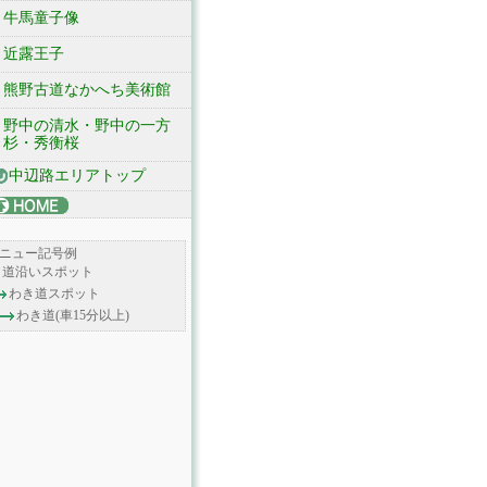
牛馬童子像
近露王子
熊野古道なかへち美術館
野中の清水・野中の一方
杉・秀衡桜
中辺路エリアトップ
ニュー記号例
道沿いスポット
わき道スポット
わき道(車15分以上)