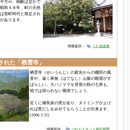
平方ｍ、樹齢は定かで
昭和４８年、町の天然
は室町時代と推定され
があります。
情報提供：
うた加楽衆
された「栖雲寺」
栖雲寺（せいうんじ）の庭先からの棚田の風
景や、遠く果無（はてなし）山脈の眺望がす
ばらしい。大パノラマを背景の秋の七草も、
他では得られない風情でしょう。
近くに備長炭の窯があり、タイミングがよけ
れば窯だしをみせてもらうことが出来ます。
(2006.3.31)
情報提供：
つれもてネット南紀熊野