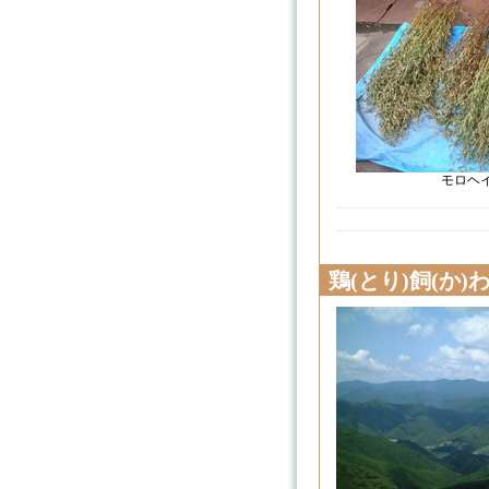
モロヘ
鶏(とり)飼(か)