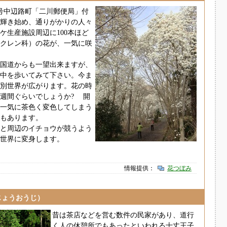
1号中辺路町「二川郵便局」付
輝き始め、通りがかりの人々
ケ生産施設周辺に100本ほど
クレン科）の花が、一気に咲
、国道からも一望出来ますが、
中を歩いてみて下さい。今ま
別世界が広がります。花の時
週間ぐらいでしょうか? 開
一気に茶色く変色してしまう
もあります。
と周辺のイチョウが競うよう
世界に変身します。
情報提供：
花つぼみ
じょうおうじ）
昔は茶店などを営む数件の民家があり、道行
く人の休憩所でもあったといわれる十丈王子