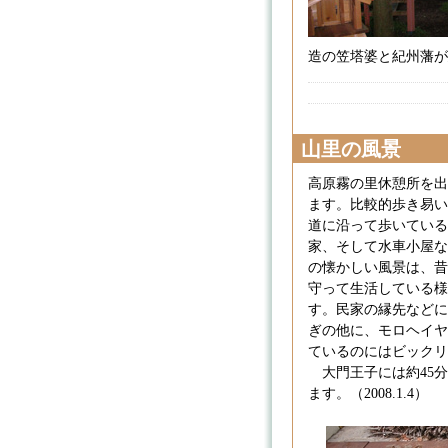
造の笠塔婆と紀州藩が建立
山里の風景
高原霧の里休憩所を出
ます。比較的歩き易い
道に沿って歩いている
家、そして水車小屋な
の懐かしい風景は、昔
守って生活している様
す。民家の縁先などに
ぎの他に、モロヘイヤ
ているのにはビックリ
大門王子には約45分
ます。（2008.1.4）