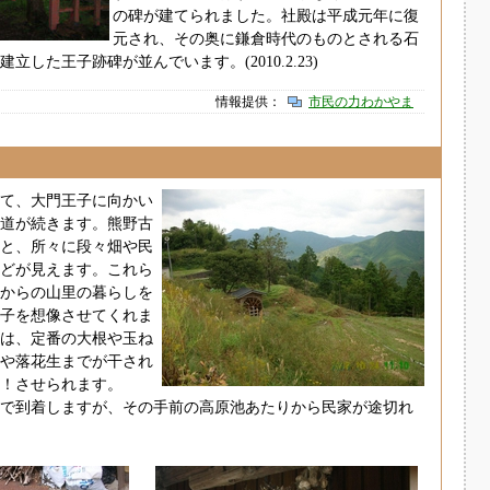
の碑が建てられました。社殿は平成元年に復
元され、その奥に鎌倉時代のものとされる石
した王子跡碑が並んでいます。(2010.2.23)
情報提供：
市民の力わかやま
て、大門王子に向かい
道が続きます。熊野古
と、所々に段々畑や民
どが見えます。これら
からの山里の暮らしを
子を想像させてくれま
は、定番の大根や玉ね
や落花生までが干され
！させられます。
で到着しますが、その手前の高原池あたりから民家が途切れ