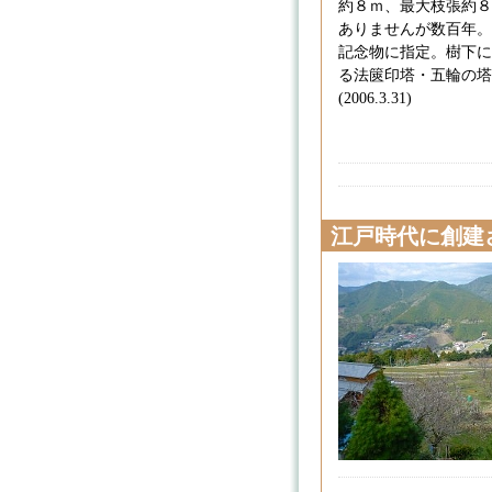
約８ｍ、最大枝張約８
ありませんが数百年。
記念物に指定。樹下に
る法篋印塔・五輪の塔
(2006.3.31)
江戸時代に創建