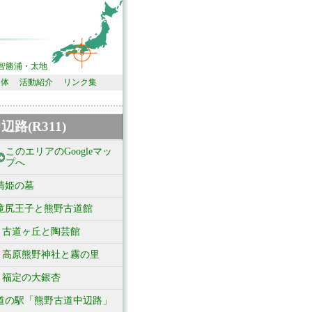
智勝浦・太地
団体
活動紹介
リンク集
辺路(R311)
このエリアのGoogleマッ
プへ
清姫の墓
滝尻王子と熊野古道館
古道ヶ丘と陶芸館
高原熊野神社と霧の里
福定の大銀杏
道の駅「熊野古道中辺路」