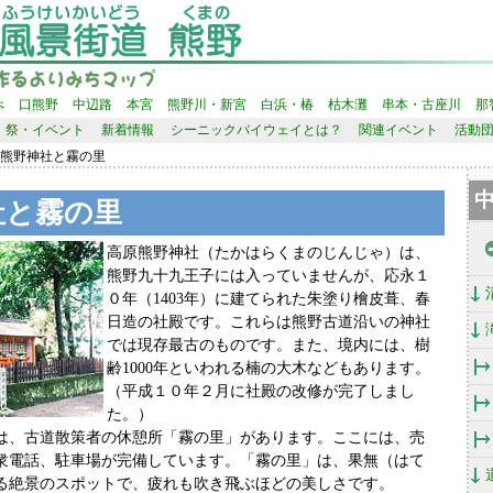
べ
口熊野
中辺路
本宮
熊野川・新宮
白浜・椿
枯木灘
串本・古座川
那
祭・イベント
新着情報
シーニックバイウェイとは？
関連イベント
活動
原熊野神社と霧の里
中
社と霧の里
高原熊野神社（たかはらくまのじんじゃ）は、
熊野九十九王子には入っていませんが、応永１
０年（1403年）に建てられた朱塗り檜皮葺、春
日造の社殿です。これらは熊野古道沿いの神社
では現存最古のものです。また、境内には、樹
齢1000年といわれる楠の大木などもあります。
（平成１０年２月に社殿の改修が完了しまし
た。）
は、古道散策者の休憩所「霧の里」があります。ここには、売
衆電話、駐車場が完備しています。「霧の里」は、果無（はて
る絶景のスポットで、疲れも吹き飛ぶほどの美しさです。