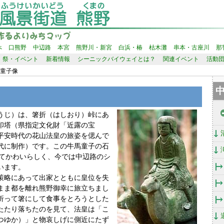
べ
口熊野
中辺路
本宮
熊野川・新宮
白浜・椿
枯木灘
串本・古座川
那
祭・イベント
新着情報
シーニックバイウェイとは？
関連イベント
活動
馬童子像
中
うじ）は、箸折（はしおり）峠にあ
印塔（県指定文化財「近露の宝
平安時代の花山法皇の旅姿を偲んで
代に制作）です。この牛馬童子の石
くてかわいらしく、今では中辺路のシ
います。
策略にあって出家とともに皇位を失
まま都を離れ熊野御幸に旅立ちまし
折って箸にして食事をとろうとした
たたり落ちたのを見て、法皇は「こ
つゆか）」と物哀しげに側近にたず