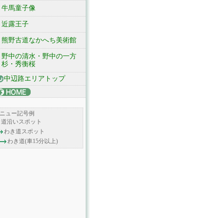
牛馬童子像
近露王子
熊野古道なかへち美術館
野中の清水・野中の一方
杉・秀衡桜
中辺路エリアトップ
ニュー記号例
道沿いスポット
わき道スポット
わき道(車15分以上)