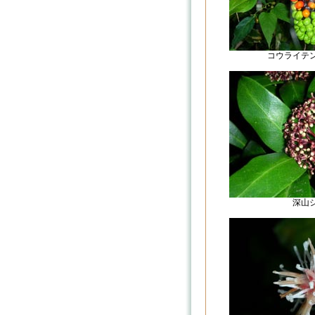
コウライテ
深山