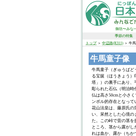
御坊〜みな
季節の特集
トップ
＞
中辺路(R311)
＞ 牛
牛馬童子像
牛馬童子（ぎゅうばど
る宝篋（ほうきょう）
塔」）の裏手にあり、
彫られた石仏（明治時
仏は高さ50cmと小さ
ンボル的存在となって
花山法皇は、藤原氏の
い、呆然とした心境の
た。この峠で萓の茎を
ところ、茎から露がし
れは血か、露か（ちか