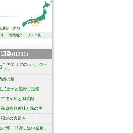
智勝浦・太地
団体
活動紹介
リンク集
辺路(R311)
このエリアのGoogleマッ
プへ
清姫の墓
滝尻王子と熊野古道館
古道ヶ丘と陶芸館
高原熊野神社と霧の里
福定の大銀杏
道の駅「熊野古道中辺路」