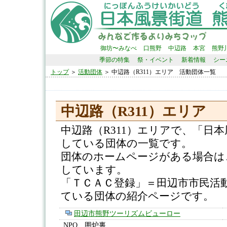
御坊〜みなべ
口熊野
中辺路
本宮
熊野
季節の特集
祭・イベント
新着情報
シー
トップ
＞
活動団体
＞ 中辺路（R311）エリア 活動団体一覧
中辺路（R311）エリア
中辺路（R311）エリアで、「日本
している団体の一覧です。
団体のホームページがある場合は
しています。
「ＴＣＡＣ登録」＝田辺市市民活
ている団体の紹介ページです。
田辺市熊野ツーリズムビューロー
NPO 囲炉裏