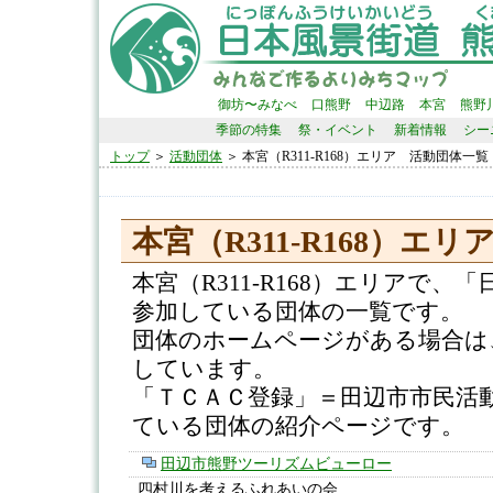
御坊〜みなべ
口熊野
中辺路
本宮
熊野
季節の特集
祭・イベント
新着情報
シー
トップ
＞
活動団体
＞ 本宮（R311-R168）エリア 活動団体一覧
本宮（R311-R168）エリ
本宮（R311-R168）エリアで、
参加している団体の一覧です。
団体のホームページがある場合は
しています。
「ＴＣＡＣ登録」＝田辺市市民活
ている団体の紹介ページです。
田辺市熊野ツーリズムビューロー
四村川を考えるふれあいの会