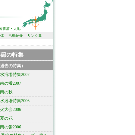
智勝浦・太地
団体
活動紹介
リンク集
季節の特集
過去の特集）
水浴場特集2007
南の蛍2007
南の秋
水浴場特集2006
火大会2006
夏の花
南の蛍2006