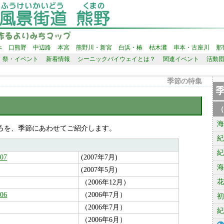
べ
口熊野
中辺路
本宮
熊野川・新宮
白浜・椿
枯木灘
串本・古座川
那
祭・イベント
新着情報
シーニックバイウェイとは？
関連イベント
活動
季節の特集
（
海
を、季節にあわせてご紹介します。
紀
紀
07
(2007年7月)
海
(2007年5月)
花
（2006年12月）
06
（2006年7月）
初
（2006年7月）
紀
（2006年6月）