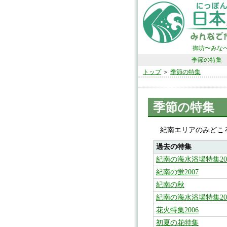
御坊〜みな
季節の特集
トップ
＞
季節の特集
季節の特集
紀南エリアのみどころ
過去の特集
紀南の海水浴場特集20
紀南の蛍2007
紀南の秋
紀南の海水浴場特集20
花火特集2006
初夏の花特集